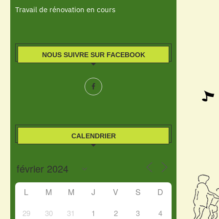
Travail de rénovation en cours
NOUS SUIVRE SUR FACEBOOK
CALENDRIER
L
M
M
J
V
S
D
29
30
31
1
2
3
4