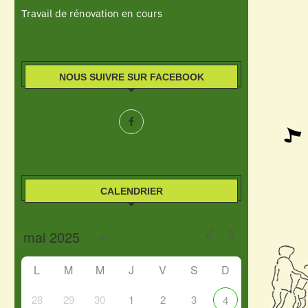
Travail de rénovation en cours
NOUS SUIVRE SUR FACEBOOK
CALENDRIER
L
M
M
J
V
S
D
28
29
30
1
2
3
4