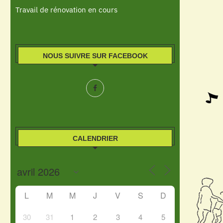
Travail de rénovation en cours
NOUS SUIVRE SUR FACEBOOK
CALENDRIER
L
M
M
J
V
S
D
30
31
1
2
3
4
5