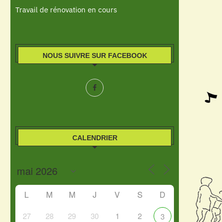
Travail de rénovation en cours
NOUS SUIVRE SUR FACEBOOK
CALENDRIER
L
M
M
J
V
S
D
27
28
29
30
1
2
3