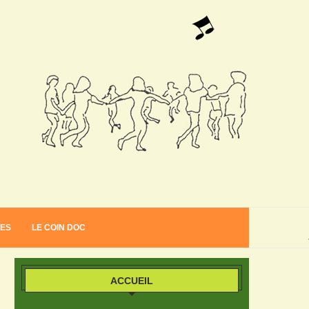
VES
LE COIN DOC
ACCUEIL