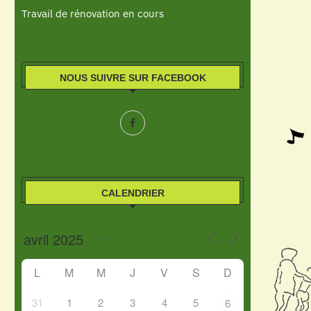
Travail de rénovation en cours
NOUS SUIVRE SUR FACEBOOK
CALENDRIER
L
M
M
J
V
S
D
31
1
2
3
4
5
6