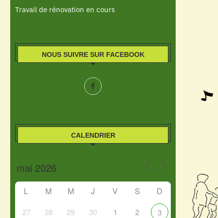
Travail de rénovation en cours
NOUS SUIVRE SUR FACEBOOK
CALENDRIER
L
M
M
J
V
S
D
27
28
29
30
1
2
3