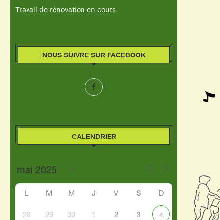
Travail de rénovation en cours
NOUS SUIVRE SUR FACEBOOK
CALENDRIER
L
M
M
J
V
S
D
28
29
30
1
2
3
4