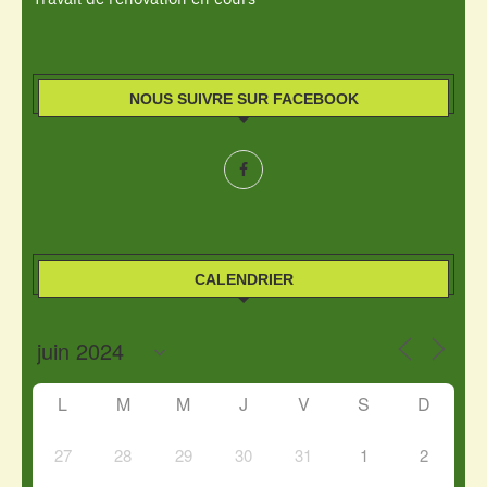
NOUS SUIVRE SUR FACEBOOK
CALENDRIER
L
M
M
J
V
S
D
27
28
29
30
31
1
2