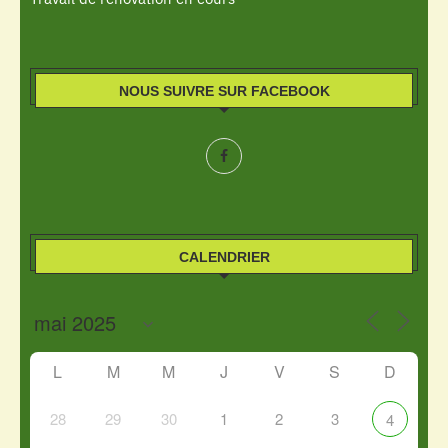
NOUS SUIVRE SUR FACEBOOK
CALENDRIER
L
M
M
J
V
S
D
28
29
30
1
2
3
4