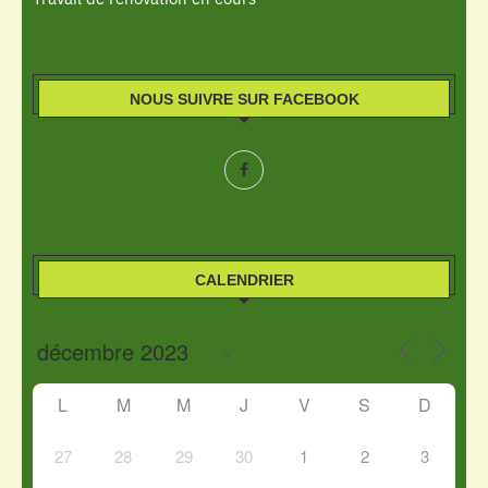
NOUS SUIVRE SUR FACEBOOK
CALENDRIER
L
M
M
J
V
S
D
27
28
29
30
1
2
3