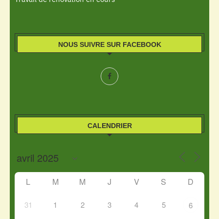
NOUS SUIVRE SUR FACEBOOK
CALENDRIER
L
M
M
J
V
S
D
31
1
2
3
4
5
6