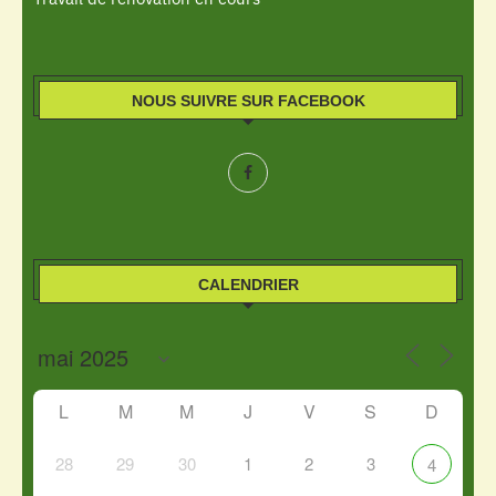
NOUS SUIVRE SUR FACEBOOK
CALENDRIER
L
M
M
J
V
S
D
28
29
30
1
2
3
4