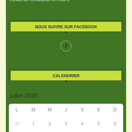
NOUS SUIVRE SUR FACEBOOK
CALENDRIER
L
M
M
J
V
S
D
30
1
2
3
4
5
6