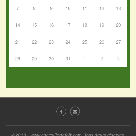
7
8
9
10
11
12
13
14
15
16
17
18
19
20
21
22
23
24
25
26
27
28
29
30
31
1
2
3
@2018 - www.cancoillottefolk.com. Tous droits réservés.