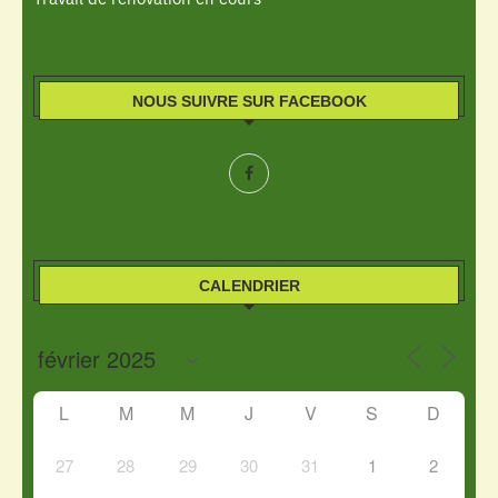
NOUS SUIVRE SUR FACEBOOK
CALENDRIER
L
M
M
J
V
S
D
27
28
29
30
31
1
2