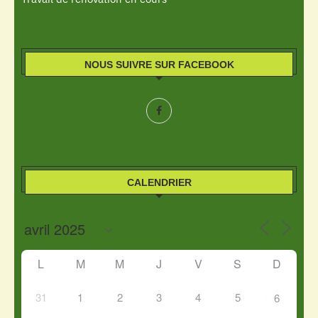
NOUS SUIVRE SUR FACEBOOK
CALENDRIER
L
M
M
J
V
S
D
31
1
2
3
4
5
6