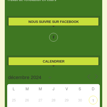
NOUS SUIVRE SUR FACEBOOK
CALENDRIER
L
M
M
J
V
S
D
25
26
27
28
29
30
1