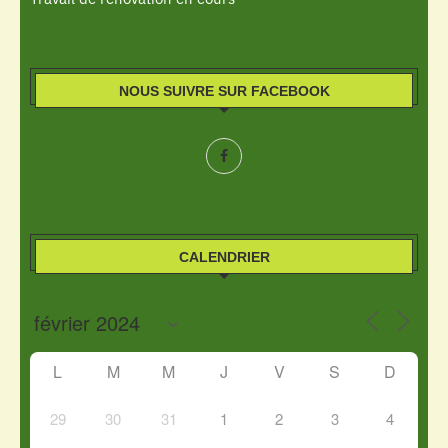
NOUS SUIVRE SUR FACEBOOK
CALENDRIER
L
M
M
J
V
S
D
29
30
31
1
2
3
4