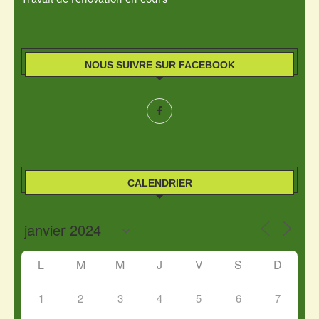
NOUS SUIVRE SUR FACEBOOK
CALENDRIER
L
M
M
J
V
S
D
1
2
3
4
5
6
7