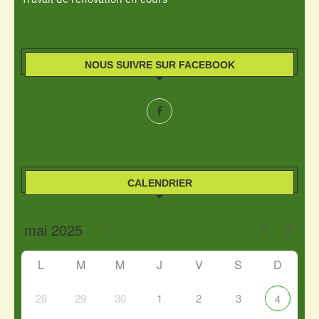
NOUS SUIVRE SUR FACEBOOK
CALENDRIER
L
M
M
J
V
S
D
28
29
30
1
2
3
4