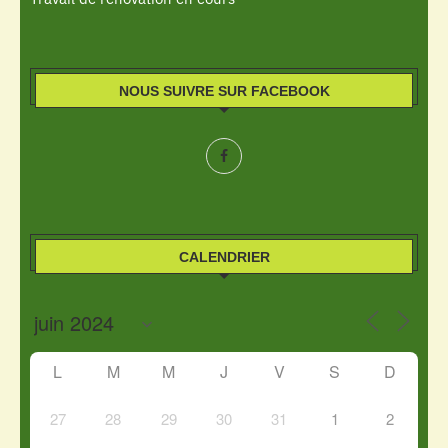
NOUS SUIVRE SUR FACEBOOK
CALENDRIER
L
M
M
J
V
S
D
27
28
29
30
31
1
2