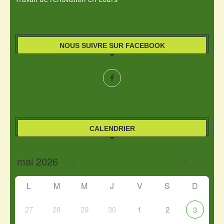
NOUS SUIVRE SUR FACEBOOK
CALENDRIER
L
M
M
J
V
S
D
27
28
29
30
1
2
3