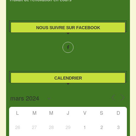
NOUS SUIVRE SUR FACEBOOK
CALENDRIER
L
M
M
J
V
S
D
26
27
28
29
1
2
3