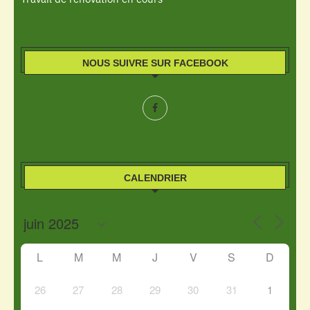
NOUS SUIVRE SUR FACEBOOK
CALENDRIER
L
M
M
J
V
S
D
26
27
28
29
30
31
1