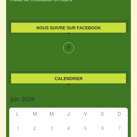
NOUS SUIVRE SUR FACEBOOK
CALENDRIER
L
M
M
J
V
S
D
1
2
3
4
5
6
7