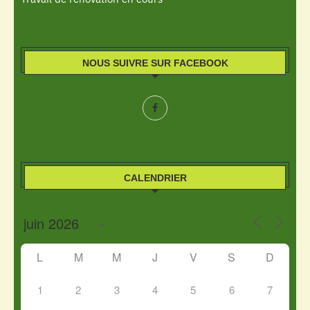
NOUS SUIVRE SUR FACEBOOK
CALENDRIER
L
M
M
J
V
S
D
1
2
3
4
5
6
7