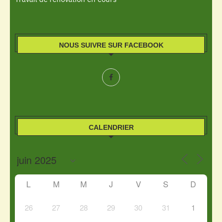
NOUS SUIVRE SUR FACEBOOK
CALENDRIER
L
M
M
J
V
S
D
26
27
28
29
30
31
1