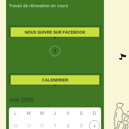
Travail de rénovation en cours
NOUS SUIVRE SUR FACEBOOK
CALENDRIER
L
M
M
J
V
S
D
28
29
30
1
2
3
4