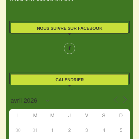
NOUS SUIVRE SUR FACEBOOK
CALENDRIER
L
M
M
J
V
S
D
30
31
1
2
3
4
5