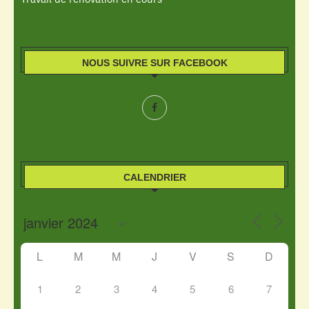
NOUS SUIVRE SUR FACEBOOK
CALENDRIER
L
M
M
J
V
S
D
1
2
3
4
5
6
7