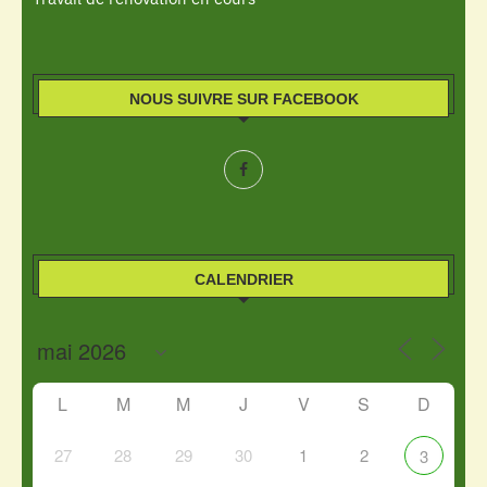
NOUS SUIVRE SUR FACEBOOK
CALENDRIER
L
M
M
J
V
S
D
27
28
29
30
1
2
3