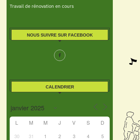
Travail de rénovation en cours
NOUS SUIVRE SUR FACEBOOK
CALENDRIER
L
M
M
J
V
S
D
30
31
1
2
3
4
5