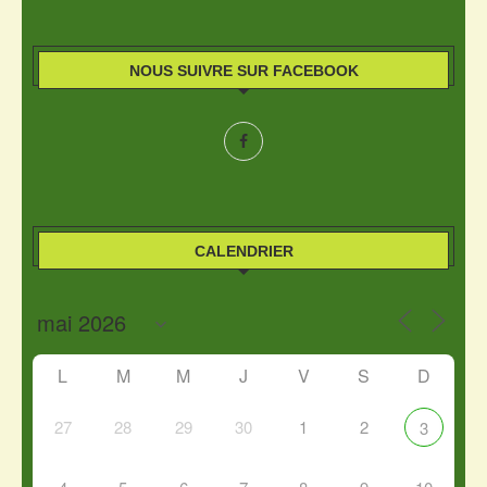
NOUS SUIVRE SUR FACEBOOK
CALENDRIER
L
M
M
J
V
S
D
27
28
29
30
1
2
3