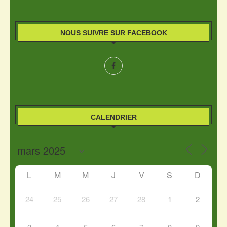
NOUS SUIVRE SUR FACEBOOK
CALENDRIER
L
M
M
J
V
S
D
24
25
26
27
28
1
2