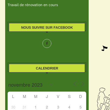
Travail de rénovation en cours
NOUS SUIVRE SUR FACEBOOK
CALENDRIER
L
M
M
J
V
S
D
30
31
1
2
3
4
5