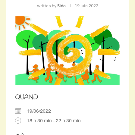
written by
Sido
19 juin 2022
QUAND
19/06/2022
18 h 30 min - 22 h 30 min
Télécharger ICS
Calendrier Google
iCalendar
Office 365
Outlook Live