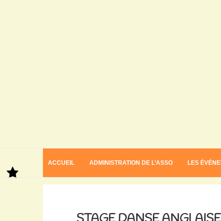
ACCUEIL
ADMINISTRATION DE L’ASSO
LES ÉVÉN
Home
Stage danse anglaise à figures avec Cécile Laye
STAGE DANSE ANGLAISE 