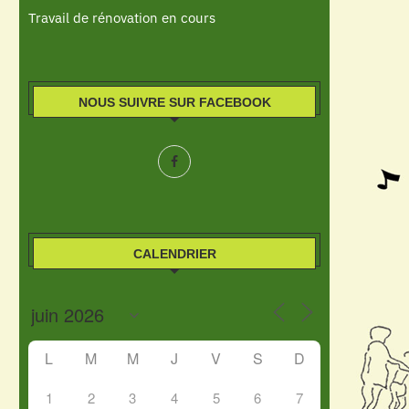
Travail de rénovation en cours
NOUS SUIVRE SUR FACEBOOK
CALENDRIER
L
M
M
J
V
S
D
1
2
3
4
5
6
7