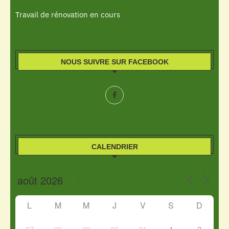
Travail de rénovation en cours
NOUS SUIVRE SUR FACEBOOK
CALENDRIER
L
M
M
J
V
S
D