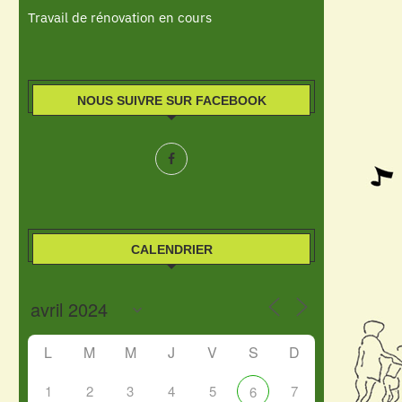
Travail de rénovation en cours
NOUS SUIVRE SUR FACEBOOK
CALENDRIER
L
M
M
J
V
S
D
1
2
3
4
5
7
6