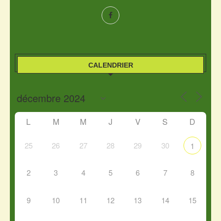
CALENDRIER
L
M
M
J
V
S
D
25
26
27
28
29
30
1
2
3
4
5
6
7
8
9
10
11
12
13
14
15