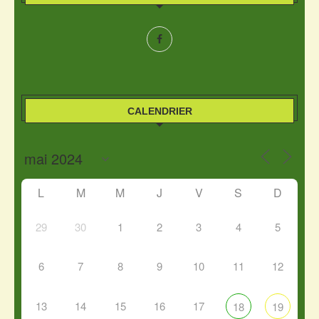
CALENDRIER
L
M
M
J
V
S
D
29
30
1
2
3
4
5
6
7
8
9
10
11
12
13
14
15
16
17
18
19