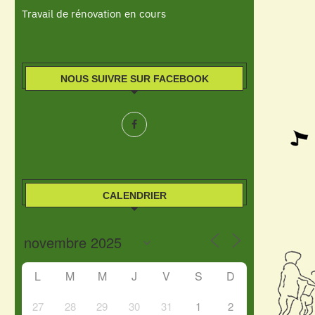
Travail de rénovation en cours
NOUS SUIVRE SUR FACEBOOK
CALENDRIER
L
M
M
J
V
S
D
27
28
29
30
31
1
2