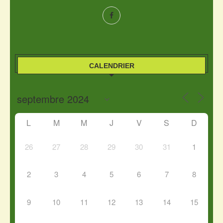
CALENDRIER
L
M
M
J
V
S
D
26
27
28
29
30
31
1
2
3
4
5
6
7
8
9
10
11
12
13
14
15