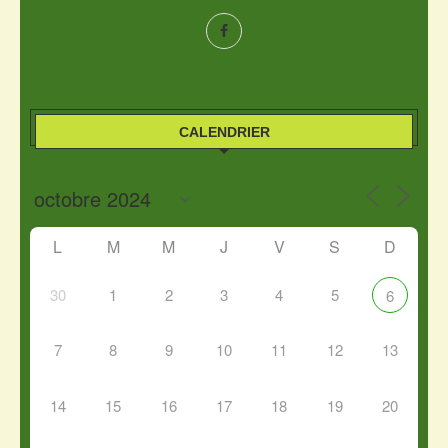
CALENDRIER
L
M
M
J
V
S
D
30
1
2
3
4
5
6
7
8
9
10
11
12
13
14
15
16
17
18
19
20