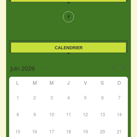
CALENDRIER
L
M
M
J
V
S
D
1
2
3
4
5
6
7
8
9
10
11
12
13
14
15
16
17
18
19
20
21