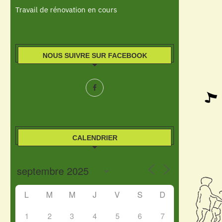
Travail de rénovation en cours
NOUS SUIVRE SUR FACEBOOK
CALENDRIER
L
M
M
J
V
S
D
1
2
3
4
5
6
7