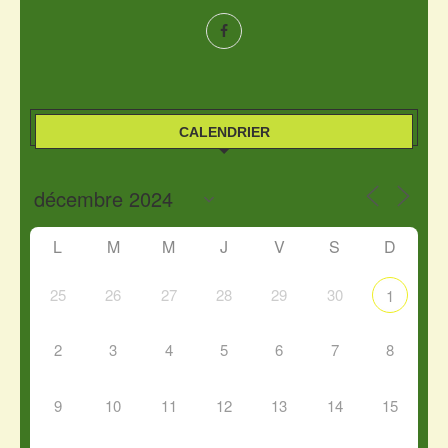
CALENDRIER
L
M
M
J
V
S
D
25
26
27
28
29
30
1
2
3
4
5
6
7
8
9
10
11
12
13
14
15