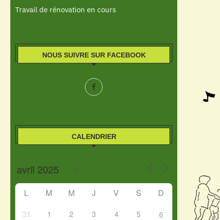
Travail de rénovation en cours
NOUS SUIVRE SUR FACEBOOK
CALENDRIER
L
M
M
J
V
S
D
31
1
2
3
4
5
6