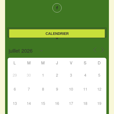
CALENDRIER
L
M
M
J
V
S
D
29
30
1
2
3
4
5
6
7
8
9
10
11
12
13
14
15
16
17
18
19