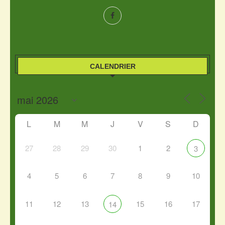
CALENDRIER
L
M
M
J
V
S
D
27
28
29
30
1
2
3
4
5
6
7
8
9
10
11
12
13
15
16
17
14