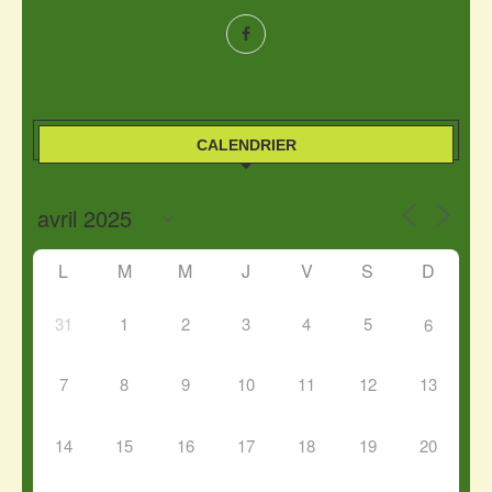
CALENDRIER
L
M
M
J
V
S
D
31
1
2
3
4
5
6
7
8
9
10
11
12
13
14
15
16
17
18
19
20